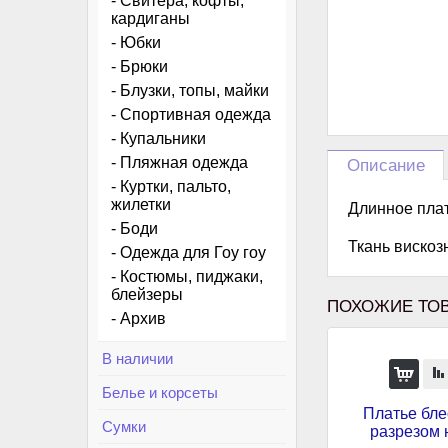
- Свитера, кофты,
кардиганы
- Юбки
- Брюки
- Блузки, топы, майки
- Спортивная одежда
- Купальники
- Пляжная одежда
Описание
- Куртки, пальто,
жилетки
Длинное плат
- Боди
Ткань вискоз
- Одежда для Гоу гоу
- Костюмы, пиджаки,
блейзеры
ПОХОЖИЕ ТОВ
- Архив
В наличии
Белье и корсеты
Платье бле
Сумки
разрезом 