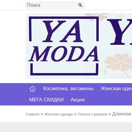
Косметика, витамины
Женская оде
МЕГА СКИДКИ
Акции
»
»
» Длинное 
Главная
Женская одежда
Платья с рукавом