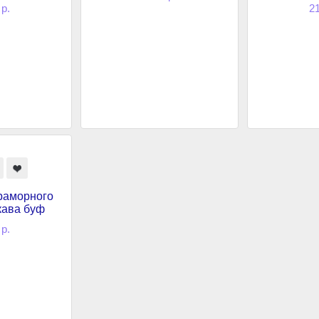
 р.
21
раморного
кава буф
 р.