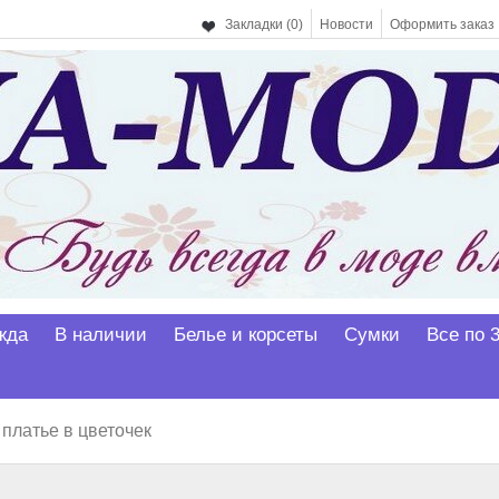
Закладки (0)
Новости
Оформить заказ
жда
В наличии
Белье и корсеты
Сумки
Все по 
платье в цветочек