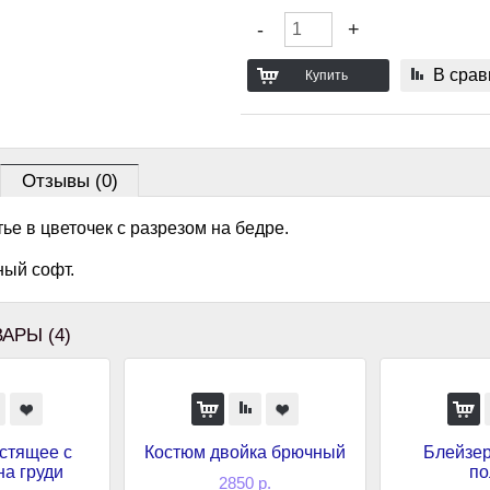
В срав
Отзывы (0)
ье в цветочек с разрезом на бедре.
ный софт.
АРЫ (4)
стящее с
Костюм двойка брючный
Блейзер
на груди
по
2850 р.